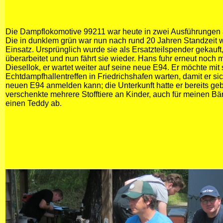
Die Dampflokomotive 99211 war heute in zwei Ausführungen 
Die in dunklem grün war nun nach rund 20 Jahren Standzeit w
Einsatz. Ursprünglich wurde sie als Ersatzteilspender gekauf
überarbeitet und nun fährt sie wieder. Hans fuhr erneut noch m
Diesellok, er wartet weiter auf seine neue E94. Er möchte mi
Echtdampfhallentreffen in Friedrichshafen warten, damit er sic
neuen E94 anmelden kann; die Unterkunft hatte er bereits ge
verschenkte mehrere Stofftiere an Kinder, auch für meinen Bä
einen Teddy ab.