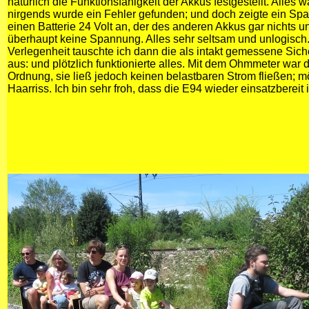
natürlich die Funktionsfähigkeit der Akkus festgestellt. Alles 
nirgends wurde ein Fehler gefunden; und doch zeigte ein S
einen Batterie 24 Volt an, der des anderen Akkus gar nichts u
überhaupt keine Spannung. Alles sehr seltsam und unlogisch
Verlegenheit tauschte ich dann die als intakt gemessene Si
aus: und plötzlich funktionierte alles. Mit dem Ohmmeter war 
Ordnung, sie ließ jedoch keinen belastbaren Strom fließen; m
Haarriss. Ich bin sehr froh, dass die E94 wieder einsatzbereit i