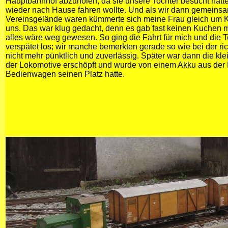
Hauptbahnhof abzuholen, da sie unsere Tochter besucht hatte
wieder nach Hause fahren wollte. Und als wir dann gemeins
Vereinsgelände waren kümmerte sich meine Frau gleich um K
uns. Das war klug gedacht, denn es gab fast keinen Kuchen 
alles wäre weg gewesen. So ging die Fahrt für mich und die T
verspätet los; wir manche bemerkten gerade so wie bei der ri
nicht mehr pünktlich und zuverlässig. Später war dann die klei
der Lokomotive erschöpft und wurde von einem Akku aus der 
Bedienwagen seinen Platz hatte.