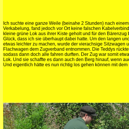
Ich suchte eine ganze Weile (beinahe 2 Stunden) nach einem 
Verkabelung, fand jedoch vor Ort keine falschen Kabelverbin
kleine grüne Lok aus ihrer Kiste geholt und für den Bärenzug 
Glück, dass ich sie überhaupt dabei hatte. Um den langen u
etwas leichter zu machen, wurde der vierachsige Sitzwagen un
Flachwagen dem Zugverband entnommen. Die Teddys rückt
sodass dann doch alle fahren durften. Der Zug war somit etwas 
Lok. Und sie schaffte es dann auch den Berg hinauf, wenn a
Und eigentlich hätte es nun richtig los gehen können mit dem