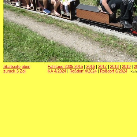
Startseite
oben
Fahrtage 2005-2015
|
2016
|
2017
|
2018
|
2019
|
2
zurück 5 Zoll
KA 4/2024
|
Roßdorf 4/2024
|
Roßdorf 6/2024
|
Karl