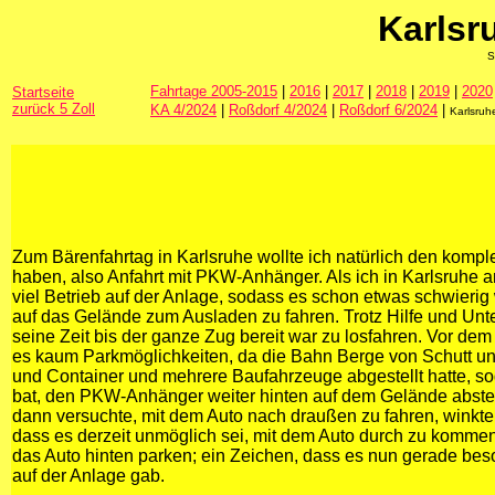
Karlsr
S
Fahrtage 2005-2015
|
2016
|
2017
|
2018
|
2019
|
2020
Startseite
zurück 5 Zoll
KA 4/2024
|
Roßdorf 4/2024
|
Roßdorf 6/2024
|
Karlsruh
Zum Bärenfahrtag in Karlsruhe wollte ich natürlich den komp
haben, also Anfahrt mit PKW-Anhänger. Als ich in Karlsruhe 
viel Betrieb auf der Anlage, sodass es schon etwas schwieri
auf das Gelände zum Ausladen zu fahren. Trotz Hilfe und Unt
seine Zeit bis der ganze Zug bereit war zu losfahren. Vor de
es kaum Parkmöglichkeiten, da die Bahn Berge von Schutt un
und Container und mehrere Baufahrzeuge abgestellt hatte, so
bat, den PKW-Anhänger weiter hinten auf dem Gelände abstel
dann versuchte, mit dem Auto nach draußen zu fahren, winkte 
dass es derzeit unmöglich sei, mit dem Auto durch zu komme
das Auto hinten parken; ein Zeichen, dass es nun gerade bes
auf der Anlage gab.