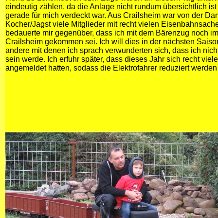
eindeutig zählen, da die Anlage nicht rundum übersichtlich ist
gerade für mich verdeckt war. Aus Crailsheim war von der D
Kocher/Jagst viele Mitglieder mit recht vielen Eisenbahns
bedauerte mir gegenüber, dass ich mit dem Bärenzug noch im
Crailsheim gekommen sei. Ich will dies in der nächsten Saiso
andere mit denen ich sprach verwunderten sich, dass ich nicht
sein werde. Ich erfuhr später, dass dieses Jahr sich recht vie
angemeldet hatten, sodass die Elektrofahrer reduziert werde