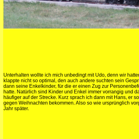
Unterhalten wollte ich mich unbedingt mit Udo, denn wir hatt
klappte nicht so optimal, den auch andere suchten sein Ges
dann seine Enkelkinder, für die er einen Zug zur Personenbe
hatte. Natürlich sind Kinder und Enkel immer vorrangig und 
häufiger auf der Strecke. Kurz sprach ich dann mit Hans, er s
gegen Weihnachten bekommen. Also so wie ursprünglich vor
Jahr später.