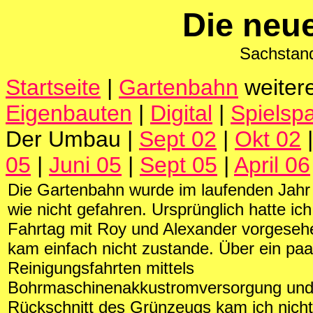
Die neu
Sachstan
Startseite
|
Gartenbahn
weiter
Eigenbauten
|
Digital
|
Spielsp
Der Umbau |
Sept 02
|
Okt 02
05
|
Juni 05
|
Sept 05
|
April 06
Die Gartenbahn wurde im laufenden Jahr
wie nicht gefahren. Ursprünglich hatte ic
Fahrtag mit Roy und Alexander vorgesehe
kam einfach nicht zustande. Über ein paa
Reinigungsfahrten mittels
Bohrmaschinenakkustromversorgung und
Rückschnitt des Grünzeugs kam ich nicht