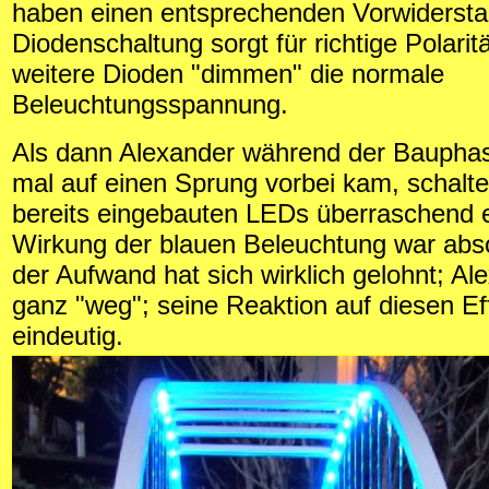
haben einen entsprechenden Vorwidersta
Diodenschaltung sorgt für richtige Polarit
weitere Dioden "dimmen" die normale
Beleuchtungsspannung.
Als dann Alexander während der Baupha
mal auf einen Sprung vorbei kam, schaltet
bereits eingebauten LEDs überraschend e
Wirkung der blauen Beleuchtung war absol
der Aufwand hat sich wirklich gelohnt; Al
ganz "weg"; seine Reaktion auf diesen Ef
eindeutig.