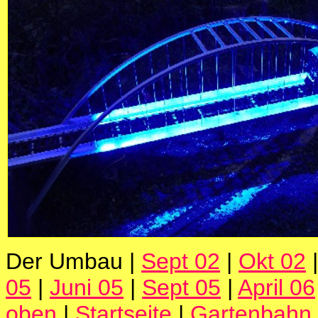
Der Umbau |
Sept 02
|
Okt 02
05
|
Juni 05
|
Sept 05
|
April 06
oben
|
Startseite
|
Gartenbahn